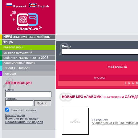
Русский
English
NEW! знакомства и любовь
жанры
Поиск
каталог mp3
музыка поколений
рейтинги, чарты и хиты 2026
расширенный поиск
mp3 музыка
CDonPC Dumper
помощь
музыка
АВТОРИЗАЦИЯ
1..9
A
B
Логин
НОВЫЕ
MP3 АЛЬБОМЫ
в категории
САУНД
Пароль
Запомнить меня
Регистрация
Быстрая регистрация
саундтрек
Восстановление пароля
A Quantum Of Hits-The Music O