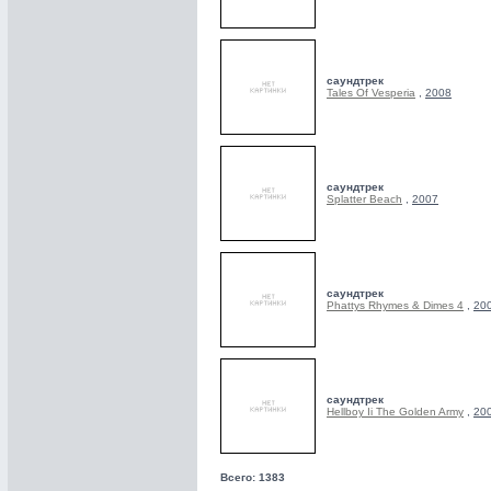
саундтрек
Tales Of Vesperia
,
2008
саундтрек
Splatter Beach
,
2007
саундтрек
Phattys Rhymes & Dimes 4
,
20
саундтрек
Hellboy Ii The Golden Army
,
20
Всего: 1383