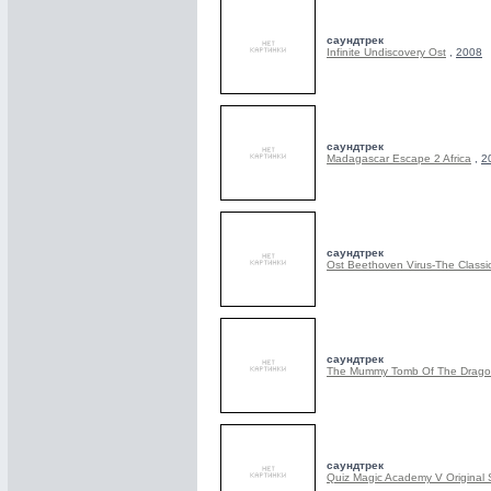
саундтрек
Infinite Undiscovery Ost
,
2008
саундтрек
Madagascar Escape 2 Africa
,
2
саундтрек
Ost Beethoven Virus-The Classic
саундтрек
The Mummy Tomb Of The Dragon
саундтрек
Quiz Magic Academy V Original 