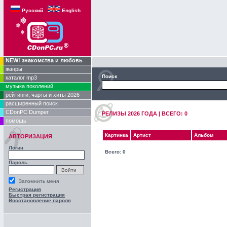
Русский
English
NEW! знакомства и любовь
жанры
Поиск
каталог mp3
музыка поколений
рейтинги, чарты и хиты 2026
расширенный поиск
CDonPC Dumper
РЕЛИЗЫ 2026 ГОДA | ВСЕГО: 0
помощь
Картинка
Артист
Альбом
АВТОРИЗАЦИЯ
Логин
Всего: 0
Пароль
Запомнить меня
Регистрация
Быстрая регистрация
Восстановление пароля