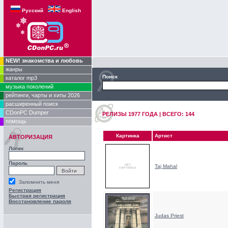
Русский
English
NEW! знакомства и любовь
жанры
Поиск
каталог mp3
музыка поколений
рейтинги, чарты и хиты 2026
расширенный поиск
CDonPC Dumper
РЕЛИЗЫ 1977 ГОДA | ВСЕГО: 144
помощь
Картинка
Артист
АВТОРИЗАЦИЯ
Логин
Пароль
Taj Mahal
Запомнить меня
Регистрация
Быстрая регистрация
Восстановление пароля
Judas Priest