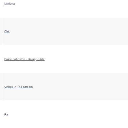
Marlena
Chic
Bruce Johnston - Going Public
Circles In The Stream
Ra