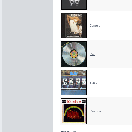
Cerrone
Can
Slade
Rainbow
Всего: 144