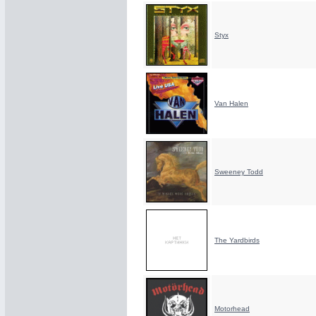
Styx
Van Halen
Sweeney Todd
The Yardbirds
Motorhead