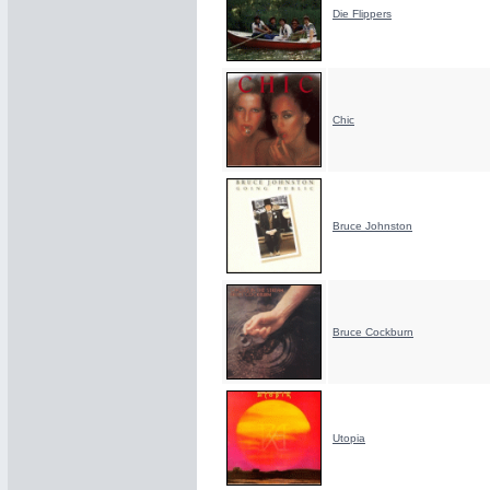
Die Flippers
Chic
Bruce Johnston
Bruce Cockburn
Utopia