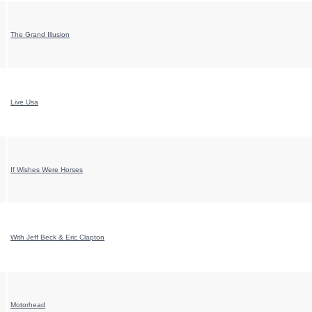
The Grand Illusion
Live Usa
If Wishes Were Horses
With Jeff Beck & Eric Clapton
Motorhead