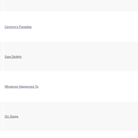
Cerrone's Paradise
Saw Delight
Whatever Happened To
On Stage