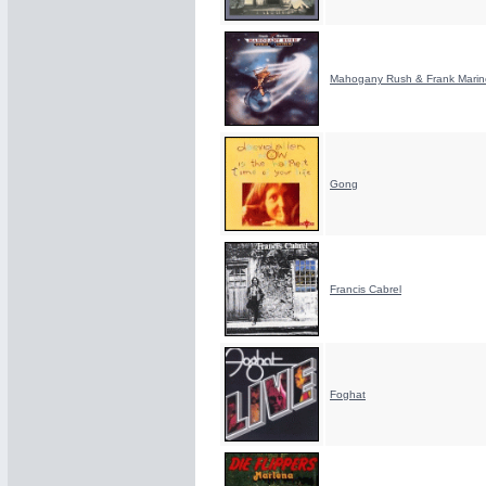
Mahogany Rush & Frank Marin
Gong
Francis Cabrel
Foghat