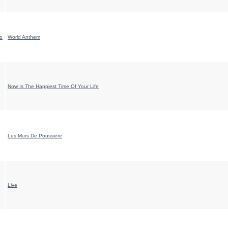
o
World Anthem
Now Is The Happiest Time Of Your Life
Les Murs De Poussiere
Live