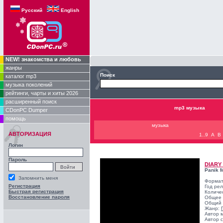
Русский
English
NEW! знакомства и любовь
жанры
Поиск
каталог mp3
музыка поколений
рейтинги, чарты и хиты 2026
расширенный поиск
mp3 музыка
CDonPC Dumper
помощь
музыка
АВТОРИЗАЦИЯ
1..9
A
B
Логин
Пароль
DIARY
Panik M
Запомнить меня
Формат
Регистрация
Год ре
Быстрая регистрация
Количе
Восстановление пароля
Общее 
Общий 
Жанр:
Автор 
Автор с