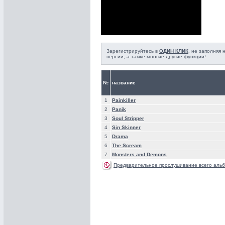
Зарегистрируйтесь в
ОДИН КЛИК
, не заполняя
версии, а также многие другие функции!
№
название
1
Painkiller
2
Panik
3
Soul Stripper
4
Sin Skinner
5
Drama
6
The Scream
7
Monsters and Demons
Предварительное прослушивание всего альб