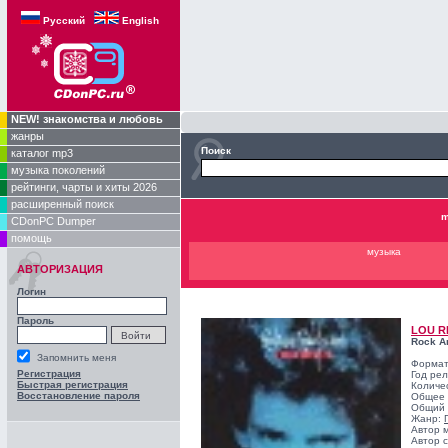
Русский
English
NEW! знакомства и любовь
жанры
Поиск
каталог mp3
музыка поколений
рейтинги, чарты и хиты 2026
расширенный поиск
m
CDonPC Dumper
помощь
музыка
АВТОРИЗАЦИЯ
Логин
Пароль
LOU R
Rock An
Запомнить меня
Формат
Регистрация
Год ре
Быстрая регистрация
Количе
Восстановление пароля
Общее 
Общий 
Жанр:
Автор 
Автор с