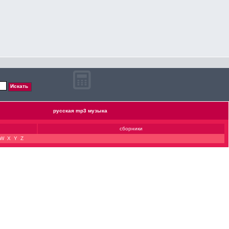
русская mp3 музыка
сборники
W
X
Y
Z