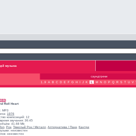
p3 музыка
саундтреки
1..9
A
B
C
D
E
F
G
H
I
J
K
L
M
N
O
P
Q
R
S
T
U
V
EED
d Roll Heart
: MP3
лиза:
1976
ство композиций: 12
время звучания: 36:45
объём: 41.68 Mb
Поп
,
Рок
,
Тяжелый Рок / Металл
,
Алтернатива / Панк
,
Кантри
музыки: неизвестен
лов: неизвестен