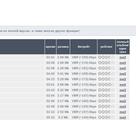
м ее полной версии, а также многие другие функции!
полный
альбом/
время
размер
битрейт
рейтинг
один
трек
02:41
2.89 Mb
VBR (~150) Кbps
mp3
02:09
2.69 Mb
VBR (~174) Кbps
mp3
02:08
2.46 Mb
VBR (~161) Кbps
mp3
04:45
5.61 Mb
VBR (~165) Кbps
mp3
04:15
5.28 Mb
VBR (~173) Кbps
mp3
03:01
3.68 Mb
VBR (~170) Кbps
mp3
02:43
3.32 Mb
VBR (~170) Кbps
mp3
02:04
2.17 Mb
VBR (~147) Кbps
mp3
02:46
3.17 Mb
VBR (~160) Кbps
mp3
02:49
2.69 Mb
VBR (~133) Кbps
mp3
02:14
2.52 Mb
VBR (~157) Кbps
mp3
05:10
5.2 Mb
VBR (~140) Кbps
mp3