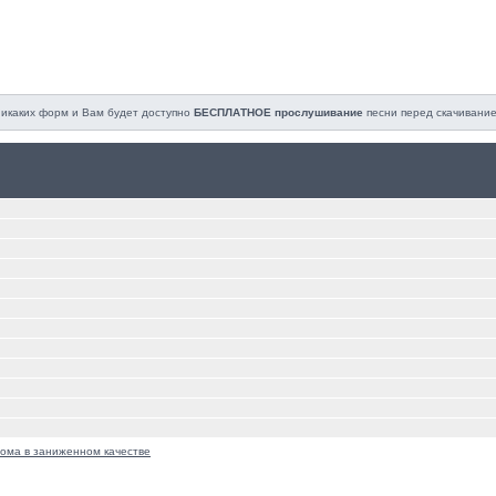
 никаких форм и Вам будет доступно
БЕСПЛАТНОЕ прослушивание
песни перед cкачивание
ома в заниженном качестве