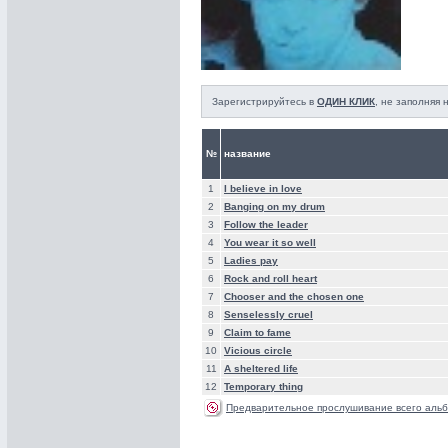
Зарегистрируйтесь в
ОДИН КЛИК
, не заполняя
№
название
1
I believe in love
2
Banging on my drum
3
Follow the leader
4
You wear it so well
5
Ladies pay
6
Rock and roll heart
7
Chooser and the chosen one
8
Senselessly cruel
9
Claim to fame
10
Vicious circle
11
A sheltered life
12
Temporary thing
Предварительное прослушивание всего альб