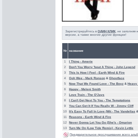
Зарегистрируйтесь в
ОДИН КЛИК
, не заполняя
версии, а также многие другие функции!
№
название
1
I Thing -
Amerie
2
Don't You Worry 'bout A Thing -
John Legend
3
This Is How I Feel -
Earth Wind & Fire
4
Ooh Wee -
Mark Ronson
&
Ghostface
5
Now That We Found Love -
The Boyz
&
Heavy
6
Happy -
Meleni Smith
7
Love Train -
The O'Jays
8
I Can't Get Next To You -
The Temptations
9
You Can Get It If You Really W -
Jimmy Cliff
10
It's Easy To Fall In Love (Wit -
The Vandellas
11
Reasons -
Earth Wind & Fire
12
Never Gonna Let You Go (She's -
Omarion
13
Turn Me On (Low Tide Remix) -
Kevin Lyttle
Предварительное прослушивание всего альб