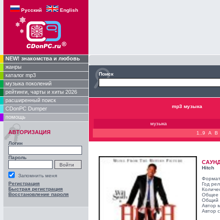
Русский
English
NEW! знакомства и любовь
жанры
Поиск
каталог mp3
музыка поколений
рейтинги, чарты и хиты 2026
расширенный поиск
mp3 музыка
CDonPC Dumper
помощь
музыка
АВТОРИЗАЦИЯ
1..9
A
B
Логин
Пароль
САУН
Hitch
Запомнить меня
Формат
Регистрация
Год ре
Быстрая регистрация
Количе
Восстановление пароля
Общее 
Общий 
Автор 
Автор с