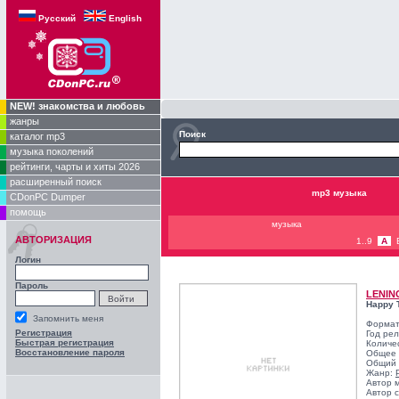
Русский
English
NEW! знакомства и любовь
жанры
Поиск
каталог mp3
музыка поколений
рейтинги, чарты и хиты 2026
расширенный поиск
mp3 музыка
CDonPC Dumper
помощь
музыка
АВТОРИЗАЦИЯ
1..9
A
Логин
Пароль
LENI
Happy 
Запомнить меня
Формат
Регистрация
Год ре
Быстрая регистрация
Количе
Восстановление пароля
Общее 
Общий 
Жанр:
Автор 
Автор с