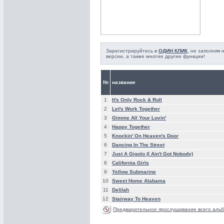
Зарегистрируйтесь в
ОДИН КЛИК
, не заполняя
версии, а также многие другие функции!
№
название
1
It's Only Rock & Roll
2
Let's Work Together
3
Gimme All Your Lovin'
4
Happy Together
5
Knockin' On Heaven's Door
6
Dancing In The Street
7
Just A Gigolo (I Ain't Got Nobody)
8
California Girls
9
Yellow Submarine
10
Sweet Home Alabama
11
Delilah
12
Stairway To Heaven
Предварительное прослушивание всего альб