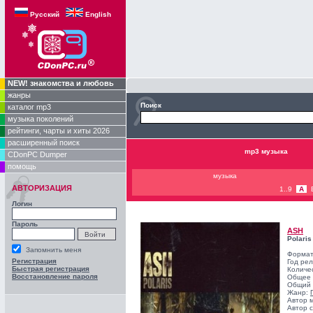
Русский
English
NEW! знакомства и любовь
жанры
Поиск
каталог mp3
музыка поколений
рейтинги, чарты и хиты 2026
расширенный поиск
mp3 музыка
CDonPC Dumper
помощь
музыка
АВТОРИЗАЦИЯ
1..9
A
Логин
Пароль
ASH
Polaris
Запомнить меня
Формат
Регистрация
Год ре
Быстрая регистрация
Количе
Восстановление пароля
Общее 
Общий 
Жанр:
Автор 
Автор с