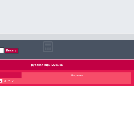
русская mp3 музыка
сборники
W
X
Y
Z