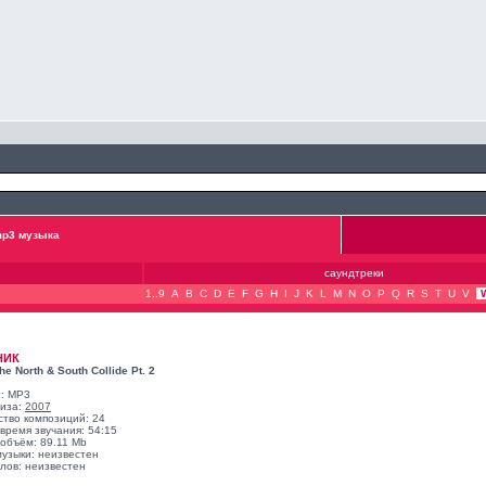
p3 музыка
саундтреки
1..9
A
B
C
D
E
F
G
H
I
J
K
L
M
N
O
P
Q
R
S
T
U
V
НИК
e North & South Collide Pt. 2
: MP3
лиза:
2007
ство композиций: 24
время звучания: 54:15
объём: 89.11 Mb
музыки: неизвестен
лов: неизвестен