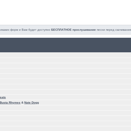
 никаких форм и Вам будет доступно
БЕСПЛАТНОЕ прослушивание
песни перед cкачивание
eats
g Busta Rhymes
&
Nate Dogg