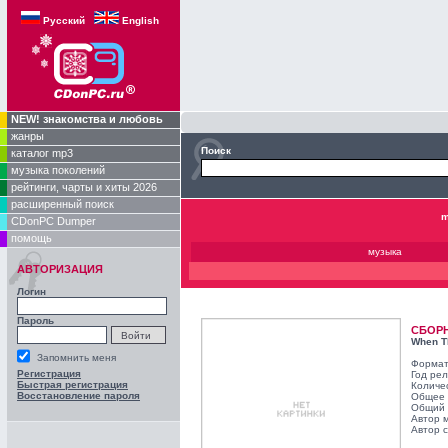
Русский
English
NEW! знакомства и любовь
жанры
Поиск
каталог mp3
музыка поколений
рейтинги, чарты и хиты 2026
расширенный поиск
m
CDonPC Dumper
помощь
музыка
АВТОРИЗАЦИЯ
Логин
Пароль
СБОР
When Th
Запомнить меня
Формат
Регистрация
Год ре
Быстрая регистрация
Количе
Восстановление пароля
Общее 
Общий 
Автор 
Автор с