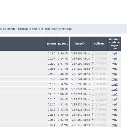
м ее полной версии, а также многие другие функции!
полный
альбом/
время
размер
битрейт
рейтинг
один
трек
01:15
1.86 Mb
VBR207 Кbps
mp3
01:27
2.14 Mb
VBR205 Кbps
mp3
01:10
1.67 Mb
VBR199 Кbps
mp3
01:55
3.17 Mb
VBR230 Кbps
mp3
02:08
3.45 Mb
VBR225 Кbps
mp3
01:27
2.54 Mb
VBR244 Кbps
mp3
02:07
3.6 Mb
VBR236 Кbps
mp3
02:07
3.68 Mb
VBR241 Кbps
mp3
03:43
5.89 Mb
VBR221 Кbps
mp3
02:46
4.54 Mb
VBR228 Кbps
mp3
02:55
4.81 Mb
VBR230 Кbps
mp3
04:51
7.43 Mb
VBR213 Кbps
mp3
01:56
3.46 Mb
VBR249 Кbps
mp3
01:53
3.51 Mb
VBR259 Кbps
mp3
01:24
2.2 Mb
VBR218 Кbps
mp3