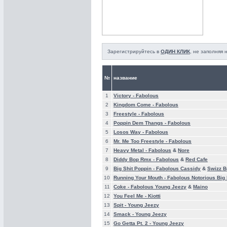
Зарегистрируйтесь в
ОДИН КЛИК
, не заполняя
№
название
1
Victory -
Fabolous
2
Kingdom Come -
Fabolous
3
Freestyle -
Fabolous
4
Poppin Dem Thangs -
Fabolous
5
Losos Way -
Fabolous
6
Mr. Me Too Freestyle -
Fabolous
7
Heavy Metal -
Fabolous
&
Nore
8
Diddy Bop Rmx -
Fabolous
&
Red Cafe
9
Big Shit Poppin -
Fabolous Cassidy
&
Swizz B
10
Running Your Mouth -
Fabolous Notorious Bi
11
Coke -
Fabolous Young Jeezy
&
Maino
12
You Feel Me -
Kiotti
13
Spit -
Young Jeezy
14
Smack -
Young Jeezy
15
Go Getta Pt. 2 -
Young Jeezy