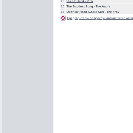
15
U & Ur Hand -
Pink
16
The Saddest Song -
The Ataris
17
Over My Head (Cable Car) -
The Fray
Предварительное прослушивание всего альб