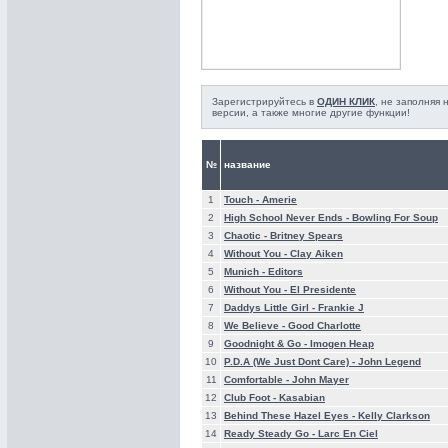
Зарегистрируйтесь в
ОДИН КЛИК
, не заполняя
версии, а также многие другие функции!
№
название
1
Touch -
Amerie
2
High School Never Ends -
Bowling For Soup
3
Chaotic -
Britney Spears
4
Without You -
Clay Aiken
5
Munich -
Editors
6
Without You -
El Presidente
7
Daddys Little Girl -
Frankie J
8
We Believe -
Good Charlotte
9
Goodnight & Go -
Imogen Heap
10
P.D.A (We Just Dont Care) -
John Legend
11
Comfortable -
John Mayer
12
Club Foot -
Kasabian
13
Behind These Hazel Eyes -
Kelly Clarkson
14
Ready Steady Go -
Larc En Ciel