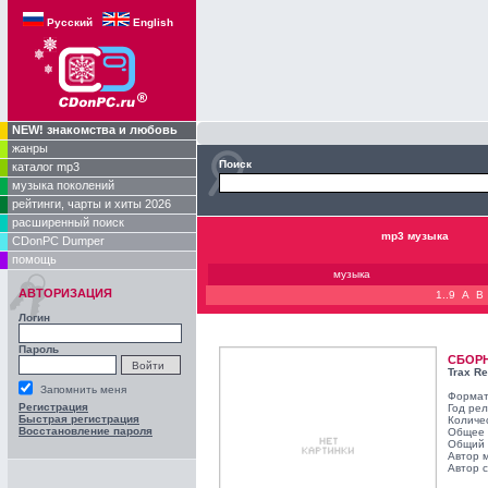
Русский
English
NEW! знакомства и любовь
жанры
Поиск
каталог mp3
музыка поколений
рейтинги, чарты и хиты 2026
расширенный поиск
mp3 музыка
CDonPC Dumper
помощь
музыка
АВТОРИЗАЦИЯ
1..9
A
B
Логин
Пароль
СБОР
Trax R
Запомнить меня
Формат
Регистрация
Год ре
Быстрая регистрация
Количе
Восстановление пароля
Общее 
Общий 
Автор 
Автор с