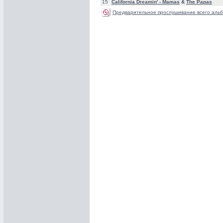
15
California Dreamin' -
Mamas
&
The Papas
Предварительное прослушивание всего альб