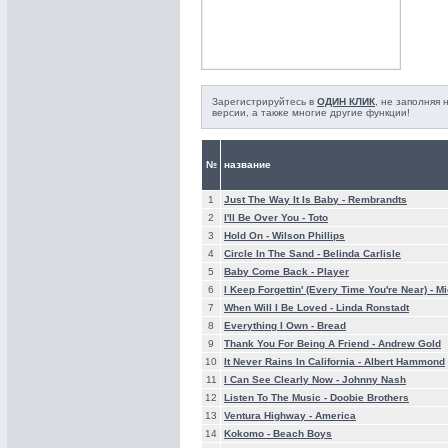
Зарегистрируйтесь в
ОДИН КЛИК
, не заполняя
версии, а также многие другие функции!
№
название
1
Just The Way It Is Baby -
Rembrandts
2
I'll Be Over You -
Toto
3
Hold On -
Wilson Phillips
4
Circle In The Sand -
Belinda Carlisle
5
Baby Come Back -
Player
6
I Keep Forgettin' (Every Time You're Near) -
Mi
7
When Will I Be Loved -
Linda Ronstadt
8
Everything I Own -
Bread
9
Thank You For Being A Friend -
Andrew Gold
10
It Never Rains In California -
Albert Hammond
11
I Can See Clearly Now -
Johnny Nash
12
Listen To The Music -
Doobie Brothers
13
Ventura Highway -
America
14
Kokomo -
Beach Boys