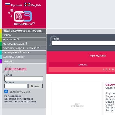
Русский
English
NEW! знакомства и любовь
жанры
Поиск
каталог mp3
музыка поколений
рейтинги, чарты и хиты 2026
расширенный поиск
mp3 музыка
CDonPC Dumper
помощь
музыка
АВТОРИЗАЦИЯ
1..9
A
B
Логин
Пароль
СБОР
Classic
Запомнить меня
Формат
Регистрация
Год ре
Быстрая регистрация
Количе
Восстановление пароля
Общее 
Общий 
Автор 
Автор с