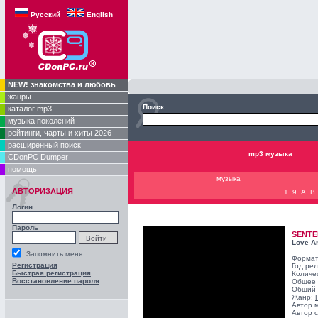
Русский
English
NEW! знакомства и любовь
жанры
Поиск
каталог mp3
музыка поколений
рейтинги, чарты и хиты 2026
расширенный поиск
mp3 музыка
CDonPC Dumper
помощь
музыка
АВТОРИЗАЦИЯ
1..9
A
B
Логин
Пароль
SENT
Love A
Запомнить меня
Формат
Регистрация
Год ре
Быстрая регистрация
Количе
Восстановление пароля
Общее 
Общий 
Жанр:
Автор 
Автор с