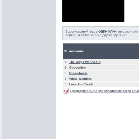
Зарегистрируйтесь в
ОДИН КЛИК
, не заполняя
версии, а также многие другие функции!
№
название
1
The Way I Wanna Go
2
Obsession
3
Dreamlands
4
White Wedding
5
Love And Death
Предварительное прослушивание всего альб