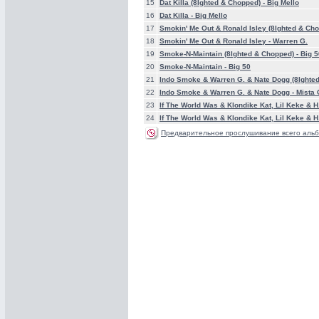
15
Dat Killa (8Ighted & Chopped) -
Big Mello
16
Dat Killa -
Big Mello
17
Smokin' Me Out & Ronald Isley (8Ighted & Ch
18
Smokin' Me Out & Ronald Isley -
Warren G.
19
Smoke-N-Maintain (8Ighted & Chopped) -
Big 5
20
Smoke-N-Maintain -
Big 50
21
Indo Smoke & Warren G. & Nate Dogg (8Ighte
22
Indo Smoke & Warren G. & Nate Dogg -
Mista
23
If The World Was & Klondike Kat, Lil Keke & H
24
If The World Was & Klondike Kat, Lil Keke & H
Предварительное прослушивание всего альб