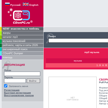
Русский
English
NEW! знакомства и любовь
жанры
Поиск
каталог mp3
музыка поколений
рейтинги, чарты и хиты 2026
расширенный поиск
mp3 музыка
CDonPC Dumper
помощь
музыка
АВТОРИЗАЦИЯ
1..9
A
B
Логин
Пароль
СБОР
Puff Pu
Запомнить меня
Формат
Регистрация
Год ре
Быстрая регистрация
Количе
Восстановление пароля
Общее 
Общий 
Автор 
Автор с