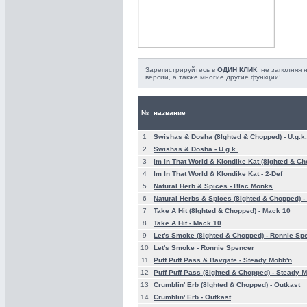
Зарегистрируйтесь в
ОДИН КЛИК
, не заполняя
версии, а также многие другие функции!
№
название
1
Swishas & Dosha (8Ighted & Chopped) -
U.g.k.
2
Swishas & Dosha -
U.g.k.
3
Im In That World & Klondike Kat (8Ighted & C
4
Im In That World & Klondike Kat -
2-Def
5
Natural Herb & Spices -
Blac Monks
6
Natural Herbs & Spices (8Ighted & Chopped) -
7
Take A Hit (8Ighted & Chopped) -
Mack 10
8
Take A Hit -
Mack 10
9
Let's Smoke (8Ighted & Chopped) -
Ronnie Sp
10
Let's Smoke -
Ronnie Spencer
11
Puff Puff Pass & Bavgate -
Steady Mobb'n
12
Puff Puff Pass (8Ighted & Chopped) -
Steady M
13
Crumblin' Erb (8Ighted & Chopped) -
Outkast
14
Crumblin' Erb -
Outkast