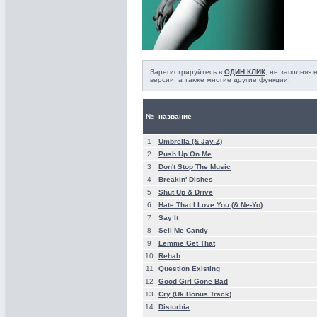
Зарегистрируйтесь в
ОДИН КЛИК
, не заполняя
версии, а также многие другие функции!
№
название
1
Umbrella (& Jay-Z)
2
Push Up On Me
3
Don't Stop The Music
4
Breakin' Dishes
5
Shut Up & Drive
6
Hate That I Love You (& Ne-Yo)
7
Say It
8
Sell Me Candy
9
Lemme Get That
10
Rehab
11
Question Existing
12
Good Girl Gone Bad
13
Cry (Uk Bonus Track)
14
Disturbia