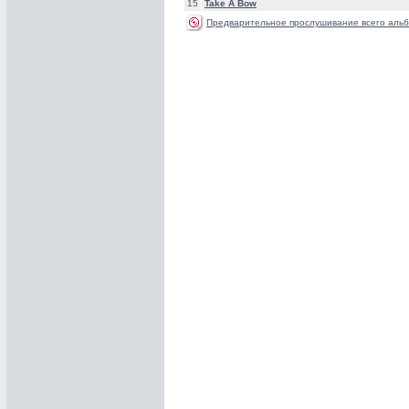
15
Take A Bow
Предварительное прослушивание всего альб