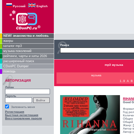
Русский
English
NEW! знакомства и любовь
жанры
Поиск
каталог mp3
музыка поколений
рейтинги, чарты и хиты 2026
расширенный поиск
mp3 музыка
CDonPC Dumper
помощь
музыка
АВТОРИЗАЦИЯ
1..9
A
B
Логин
Пароль
RIHAN
Good G
Запомнить меня
Формат
Регистрация
Год ре
Быстрая регистрация
Количе
Восстановление пароля
Общее 
Общий 
Жанр:
Автор 
Автор с