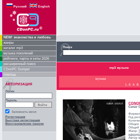
Русский
English
NEW! знакомства и любовь
жанры
Поиск
каталог mp3
музыка поколений
рейтинги, чарты и хиты 2026
расширенный поиск
mp3 музыка
CDonPC Dumper
помощь
музыка
АВТОРИЗАЦИЯ
1..9
A
B
Логин
Пароль
CONO
Conor 
Запомнить меня
Формат
Регистрация
Год ре
Быстрая регистрация
Количе
Восстановление пароля
Общее 
Общий 
Жанр:
народо
Автор 