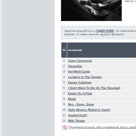
Автор с
Зарегистрируйтесь в
ОДИН КЛИК
, не заполняя
версии, а также многие другие функции!
№
название
1
Cape Canaveral
2
Sausalito
3
Get-Well-Cards
4
Lenders In The Temple
5
Danny Callahan
6
I Don't Want To Die (In The Hospital)
7
Eagle On A Pole
8
Moab
9
Nyc - Gone, Gone
10
Valle Mistico (Ruben's Song)
11
Souled Out!!!
12
Milk Thistle
Предварительное прослушивание всего альб