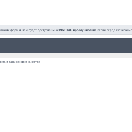
 никаких форм и Вам будет доступно
БЕСПЛАТНОЕ прослушивание
песни перед cкачивание
ома в заниженном качестве