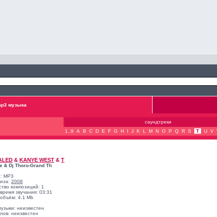
p3 музыка
саундтреки
1..9
A
B
C
D
E
F
G
H
I
J
K
L
M
N
O
P
Q
R
S
T
U
V
ALED
&
KANYE WEST
&
T
e & Dj Thoro-Grand Th
: MP3
лиза:
2008
ство композиций: 1
время звучания: 03:31
объём: 4.1 Mb
музыки: неизвестен
лов: неизвестен