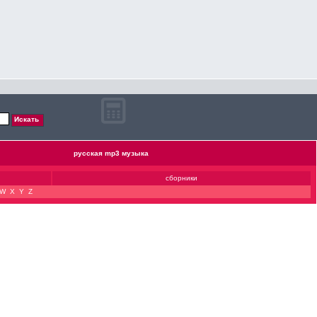
русская mp3 музыка
сборники
W
X
Y
Z