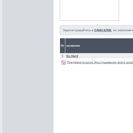
Зарегистрируйтесь в
ОДИН КЛИК
, не заполняя
№
название
1
Go Hard
Предварительное прослушивание всего альб