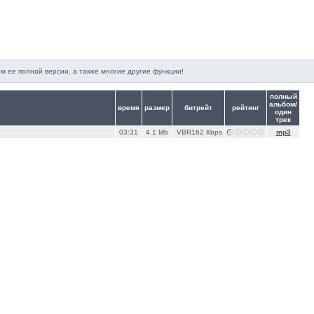
м ее полной версии, а также многие другие функции!
полный
альбом/
время
размер
битрейт
рейтинг
один
трек
03:31
4.1 Mb
VBR162 Кbps
mp3