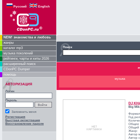
Русский
English
NEW! знакомства и любовь
жанры
Поиск
каталог mp3
музыка поколений
рейтинги, чарты и хиты 2026
расширенный поиск
m
CDonPC Dumper
помощь
музыка
АВТОРИЗАЦИЯ
Логин
Пароль
DJ KH
Big Mik
Запомнить меня
Формат
Регистрация
Год ре
Быстрая регистрация
Количе
Восстановление пароля
Общее 
Общий 
Жанр:
Автор 
Автор с