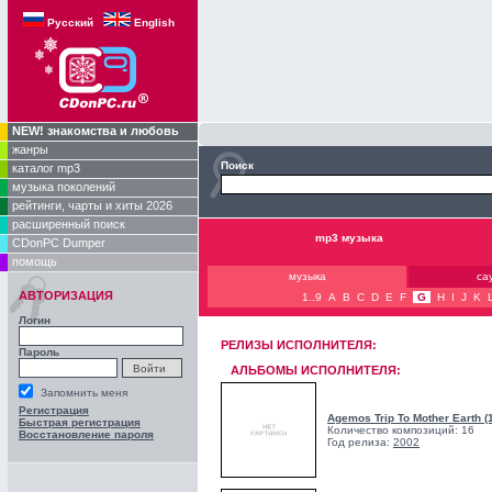
Русский
English
NEW! знакомства и любовь
жанры
Поиск
каталог mp3
музыка поколений
рейтинги, чарты и хиты 2026
расширенный поиск
mp3 музыка
CDonPC Dumper
помощь
музыка
са
АВТОРИЗАЦИЯ
1..9
A
B
C
D
E
F
G
H
I
J
K
Логин
РЕЛИЗЫ ИCПОЛНИТЕЛЯ:
Пароль
АЛЬБОМЫ ИСПОЛНИТЕЛЯ:
Запомнить меня
Регистрация
Agemos Trip To Mother Earth (
Быстрая регистрация
Количество композиций: 16
Восстановление пароля
Год релиза:
2002