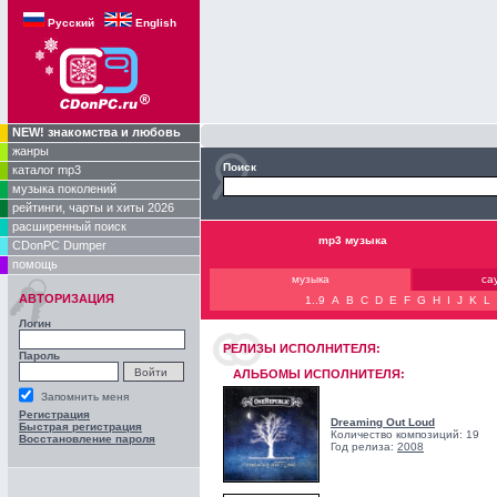
Русский
English
NEW! знакомства и любовь
жанры
Поиск
каталог mp3
музыка поколений
рейтинги, чарты и хиты 2026
расширенный поиск
mp3 музыка
CDonPC Dumper
помощь
музыка
са
АВТОРИЗАЦИЯ
1..9
A
B
C
D
E
F
G
H
I
J
K
L
Логин
РЕЛИЗЫ ИCПОЛНИТЕЛЯ:
Пароль
АЛЬБОМЫ ИСПОЛНИТЕЛЯ:
Запомнить меня
Регистрация
Dreaming Out Loud
Быстрая регистрация
Количество композиций: 19
Восстановление пароля
Год релиза:
2008