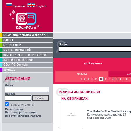
Русский
English
NEW! знакомства и любовь
жанры
Поиск
каталог mp3
музыка поколений
рейтинги, чарты и хиты 2026
расширенный поиск
mp3 музыка
CDonPC Dumper
помощь
музыка
са
АВТОРИЗАЦИЯ
1..9
A
B
C
D
E
F
G
H
I
J
K
Логин
РЕЛИЗЫ ИCПОЛНИТЕЛЯ:
Пароль
НА СБОРНИКАХ:
Запомнить меня
Регистрация
The Rub-It's The Motherfucking
Быстрая регистрация
Количество композиций: 14
Восстановление пароля
Год релиза:
2006