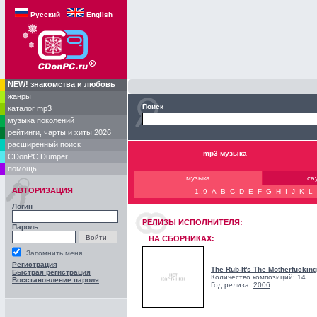
Русский
English
NEW! знакомства и любовь
жанры
Поиск
каталог mp3
музыка поколений
рейтинги, чарты и хиты 2026
расширенный поиск
mp3 музыка
CDonPC Dumper
помощь
музыка
са
АВТОРИЗАЦИЯ
1..9
A
B
C
D
E
F
G
H
I
J
K
L
Логин
РЕЛИЗЫ ИCПОЛНИТЕЛЯ:
Пароль
НА СБОРНИКАХ:
Запомнить меня
Регистрация
The Rub-It's The Motherfucking
Быстрая регистрация
Количество композиций: 14
Восстановление пароля
Год релиза:
2006