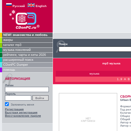
Русский
English
NEW! знакомства и любовь
жанры
Поиск
каталог mp3
музыка поколений
рейтинги, чарты и хиты 2026
расширенный поиск
mp3 музыка
CDonPC Dumper
помощь
музыка
АВТОРИЗАЦИЯ
1..9
A
B
Логин
Пароль
СБОР
Urban 
Запомнить меня
Формат
Регистрация
Год ре
Быстрая регистрация
Количе
Восстановление пароля
Общее 
Общий 
Автор 
Автор с