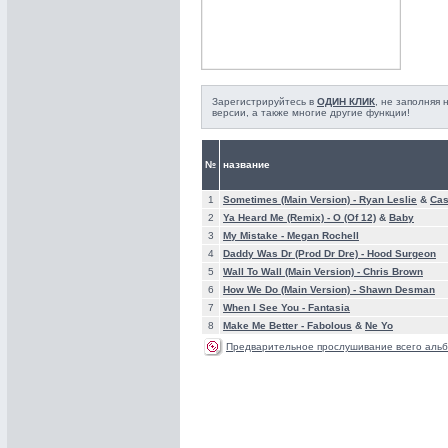
Зарегистрируйтесь в
ОДИН КЛИК
, не заполняя
версии, а также многие другие функции!
№
название
1
Sometimes (Main Version) -
Ryan Leslie
&
Cas
2
Ya Heard Me (Remix) -
O (Of 12)
&
Baby
3
My Mistake -
Megan Rochell
4
Daddy Was Dr (Prod Dr Dre) -
Hood Surgeon
5
Wall To Wall (Main Version) -
Chris Brown
6
How We Do (Main Version) -
Shawn Desman
7
When I See You -
Fantasia
8
Make Me Better -
Fabolous
&
Ne Yo
Предварительное прослушивание всего альб