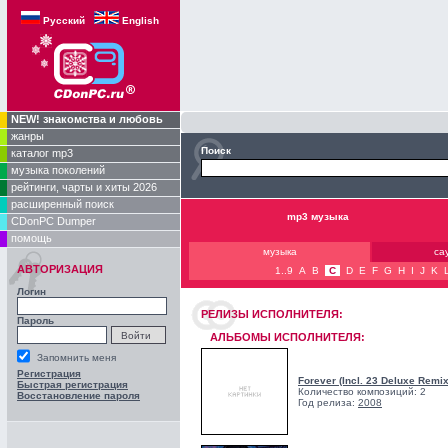
Русский
English
NEW! знакомства и любовь
жанры
Поиск
каталог mp3
музыка поколений
рейтинги, чарты и хиты 2026
расширенный поиск
mp3 музыка
CDonPC Dumper
помощь
музыка
са
АВТОРИЗАЦИЯ
1..9
A
B
C
D
E
F
G
H
I
J
K
Логин
РЕЛИЗЫ ИCПОЛНИТЕЛЯ:
Пароль
АЛЬБОМЫ ИСПОЛНИТЕЛЯ:
Запомнить меня
Регистрация
Forever (Incl. 23 Deluxe Remi
Быстрая регистрация
Количество композиций: 2
Восстановление пароля
Год релиза:
2008