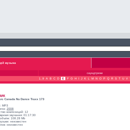
p3 музыка
саундтреки
1..9
A
B
C
D
E
F
G
H
I
J
K
L
M
N
O
P
Q
R
S
T
U
V
НИК
sic Canada Nu Dance Traxx 173
: MP3
лиза:
2008
ство композиций: 12
время звучания: 01:17:30
объём: 108.28 Mb
музыки: неизвестен
лов: неизвестен