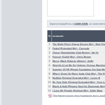
Зарегистрируйтесь в
ОДИН КЛИК
, не заполняя
№
название
1
The Night (Chris Ortega Electro Mix) -
Nick Fio
2
Faded (Extended Mix) -
Cascada
3
Closer (Stonebridge Club Remix) -
Ne-Yo
4
Forever (Cahill Mix) -
Chris Brown
5
Mercy (Mark Roberts Ultimix) -
Duffy
6
Shut Up & Let Me Go (Johnny Vicious Wareho
7
Summer Of '69 (Phunk Foundation Xm Dub Mix
8
When I Grow Up (Dave Aude Club Mix) -
The P
9
Radikal (Original Extended Mix) -
Lenny B
10
By Your Side (Original Extended Mix) -
Yves L
11
Black & Hold (Phones Hard As Diamonds Mix)
12
I Love My People (Original Mix) -
Eddy Wata
Предварительное прослушивание всего альб