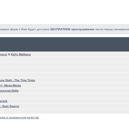
 никаких форм и Вам будет доступно
БЕСПЛАТНОЕ прослушивание
песни перед cкачивание
rucci
&
Kelly Malbasa
use Dub) -
The Ting Tings
) -
Mega-Mania
ussycat Dolls
arock
 -
Sam Sparro
ома в заниженном качестве