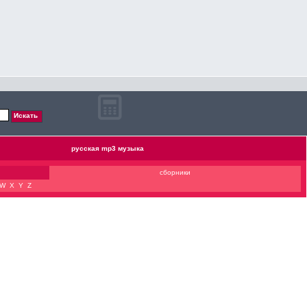
русская mp3 музыка
сборники
W
X
Y
Z