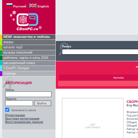
Русский
English
NEW! знакомства и любовь
жанры
Поиск
каталог mp3
музыка поколений
рейтинги, чарты и хиты 2026
расширенный поиск
m
CDonPC Dumper
помощь
музыка
АВТОРИЗАЦИЯ
Логин
Пароль
СБОР
Erg Mu
Запомнить меня
Формат
Регистрация
Год ре
Быстрая регистрация
Количе
Восстановление пароля
Общее 
Общий 
Автор 
Автор с