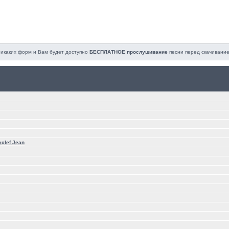
 никаких форм и Вам будет доступно
БЕСПЛАТНОЕ прослушивание
песни перед cкачивание
clef Jean