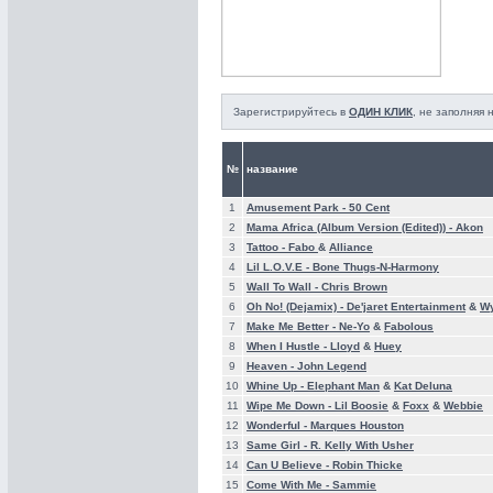
Зарегистрируйтесь в
ОДИН КЛИК
, не заполняя
№
название
1
Amusement Park -
50 Cent
2
Mama Africa (Album Version (Edited)) -
Akon
3
Tattoo -
Fabo
&
Alliance
4
Lil L.O.V.E -
Bone Thugs-N-Harmony
5
Wall To Wall -
Chris Brown
6
Oh No! (Dejamix) -
De'jaret Entertainment
&
Wy
7
Make Me Better -
Ne-Yo
&
Fabolous
8
When I Hustle -
Lloyd
&
Huey
9
Heaven -
John Legend
10
Whine Up -
Elephant Man
&
Kat Deluna
11
Wipe Me Down -
Lil Boosie
&
Foxx
&
Webbie
12
Wonderful -
Marques Houston
13
Same Girl -
R. Kelly With Usher
14
Can U Believe -
Robin Thicke
15
Come With Me -
Sammie