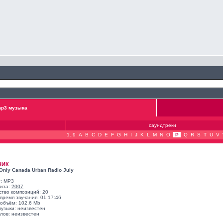
p3 музыка
саундтреки
1..9
A
B
C
D
E
F
G
H
I
J
K
L
M
N
O
P
Q
R
S
T
U
V
НИК
Only Canada Urban Radio July
: MP3
лиза:
2007
ство композиций: 20
время звучания: 01:17:46
объём: 102.6 Mb
музыки: неизвестен
лов: неизвестен