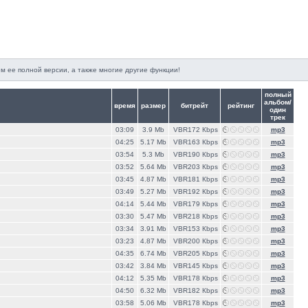
м ее полной версии, а также многие другие функции!
полный
альбом/
время
размер
битрейт
рейтинг
один
трек
03:09
3.9 Mb
VBR172 Кbps
mp3
04:25
5.17 Mb
VBR163 Кbps
mp3
03:54
5.3 Mb
VBR190 Кbps
mp3
03:52
5.64 Mb
VBR203 Кbps
mp3
03:45
4.87 Mb
VBR181 Кbps
mp3
03:49
5.27 Mb
VBR192 Кbps
mp3
04:14
5.44 Mb
VBR179 Кbps
mp3
03:30
5.47 Mb
VBR218 Кbps
mp3
03:34
3.91 Mb
VBR153 Кbps
mp3
03:23
4.87 Mb
VBR200 Кbps
mp3
04:35
6.74 Mb
VBR205 Кbps
mp3
03:42
3.84 Mb
VBR145 Кbps
mp3
04:12
5.35 Mb
VBR178 Кbps
mp3
04:50
6.32 Mb
VBR182 Кbps
mp3
03:58
5.06 Mb
VBR178 Кbps
mp3