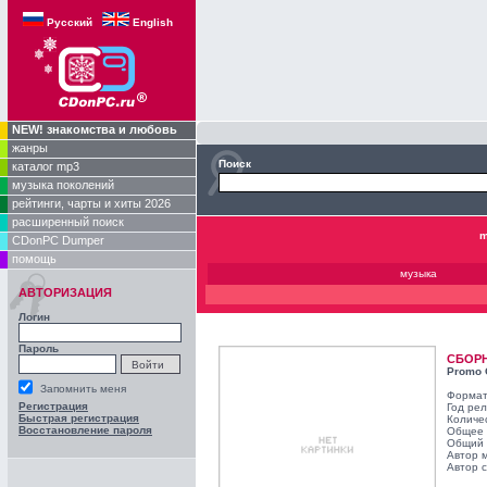
Русский
English
NEW! знакомства и любовь
жанры
Поиск
каталог mp3
музыка поколений
рейтинги, чарты и хиты 2026
расширенный поиск
m
CDonPC Dumper
помощь
музыка
АВТОРИЗАЦИЯ
Логин
Пароль
СБОР
Promo 
Запомнить меня
Формат
Регистрация
Год ре
Быстрая регистрация
Количе
Восстановление пароля
Общее 
Общий 
Автор 
Автор с