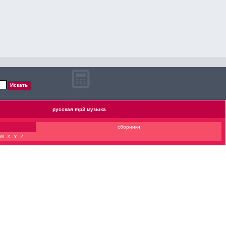
русская mp3 музыка
сборники
W
X
Y
Z