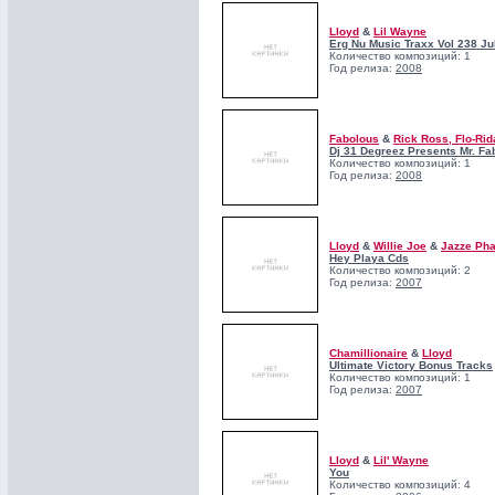
Lloyd
&
Lil Wayne
Erg Nu Music Traxx Vol 238 Ju
Количество композиций: 1
Год релиза:
2008
Fabolous
&
Rick Ross, Flo-Rid
Dj 31 Degreez Presents Mr. Fa
Количество композиций: 1
Год релиза:
2008
Lloyd
&
Willie Joe
&
Jazze Ph
Hey Playa Cds
Количество композиций: 2
Год релиза:
2007
Chamillionaire
&
Lloyd
Ultimate Victory Bonus Tracks
Количество композиций: 1
Год релиза:
2007
Lloyd
&
Lil' Wayne
You
Количество композиций: 4