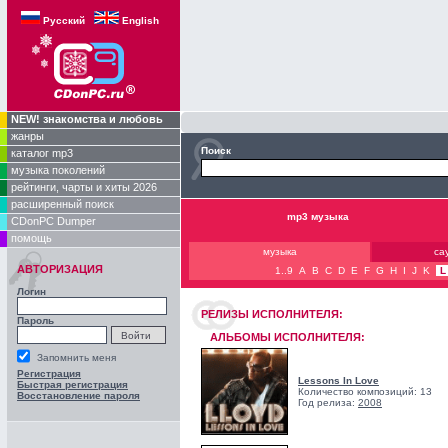
Русский
English
NEW! знакомства и любовь
жанры
Поиск
каталог mp3
музыка поколений
рейтинги, чарты и хиты 2026
расширенный поиск
mp3 музыка
CDonPC Dumper
помощь
музыка
са
АВТОРИЗАЦИЯ
1..9
A
B
C
D
E
F
G
H
I
J
K
L
Логин
РЕЛИЗЫ ИCПОЛНИТЕЛЯ:
Пароль
АЛЬБОМЫ ИСПОЛНИТЕЛЯ:
Запомнить меня
Регистрация
Lessons In Love
Быстрая регистрация
Количество композиций: 13
Восстановление пароля
Год релиза:
2008