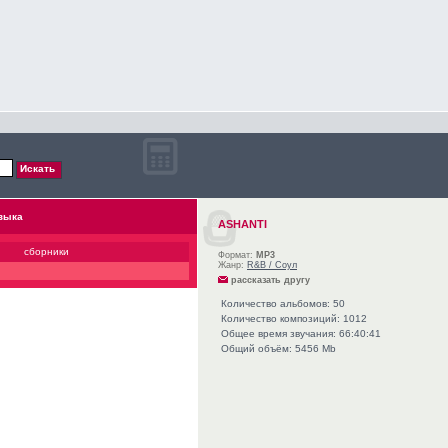
зыка
ASHANTI
сборники
Формат:
MP3
Жанр:
R&B / Соул
рассказать другу
Количество альбомов: 50
Количество композиций: 1012
Общее время звучания: 66:40:41
Общий объём: 5456 Mb