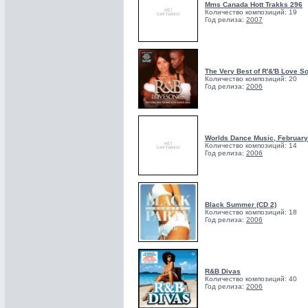
Mms Canada Hott Trakks 296
Количество композиций: 19
Год релиза:
2007
The Very Best of R'&'B Love S
Количество композиций: 20
Год релиза:
2006
Worlds Dance Music, February
Количество композиций: 14
Год релиза:
2006
Black Summer (CD 2)
Количество композиций: 18
Год релиза:
2006
R&B Divas
Количество композиций: 40
Год релиза:
2006