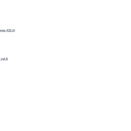
ongs (CD 2)
 vol.6