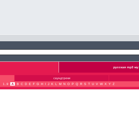
русская mp3 му
саундтреки
1..9
A
B
C
D
E
F
G
H
I
J
K
L
M
N
O
P
Q
R
S
T
U
V
W
X
Y
Z