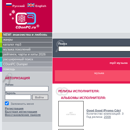
Русский
English
NEW! знакомства и любовь
жанры
Поиск
каталог mp3
музыка поколений
рейтинги, чарты и хиты 2026
расширенный поиск
mp3 музыка
CDonPC Dumper
помощь
музыка
АВТОРИЗАЦИЯ
Логин
РЕЛИЗЫ ИCПОЛНИТЕЛЯ:
Пароль
АЛЬБОМЫ ИСПОЛНИТЕЛЯ:
Запомнить меня
Регистрация
Good Good (Promo Cds)
Быстрая регистрация
Количество композиций: 3
Восстановление пароля
Год релиза:
2008