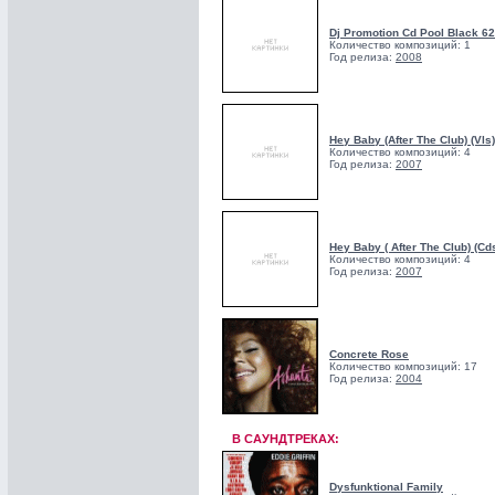
Dj Promotion Cd Pool Black 62
Количество композиций: 1
Год релиза:
2008
Hey Baby (After The Club) (Vls)
Количество композиций: 4
Год релиза:
2007
Hey Baby ( After The Club) (Cd
Количество композиций: 4
Год релиза:
2007
Concrete Rose
Количество композиций: 17
Год релиза:
2004
В САУНДТРЕКАХ:
Dysfunktional Family