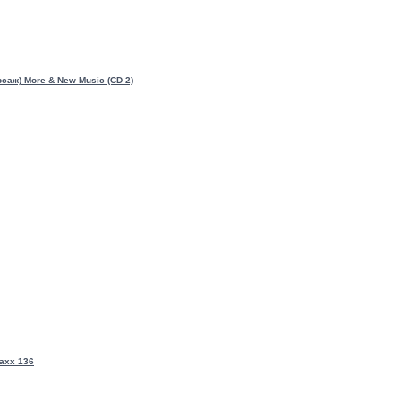
рсаж) More & New Music (CD 2)
raxx 136