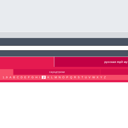
русская mp3 му
саундтреки
1..9
A
B
C
D
E
F
G
H
I
J
K
L
M
N
O
P
Q
R
S
T
U
V
W
X
Y
Z