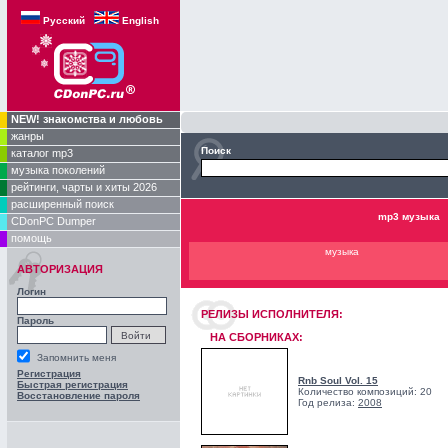
Русский
English
NEW! знакомства и любовь
жанры
Поиск
каталог mp3
музыка поколений
рейтинги, чарты и хиты 2026
расширенный поиск
mp3 музыка
CDonPC Dumper
помощь
музыка
АВТОРИЗАЦИЯ
Логин
РЕЛИЗЫ ИCПОЛНИТЕЛЯ:
Пароль
НА СБОРНИКАХ:
Запомнить меня
Регистрация
Rnb Soul Vol. 15
Быстрая регистрация
Количество композиций: 20
Восстановление пароля
Год релиза:
2008