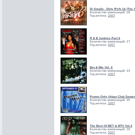
Dj Smallz - Dirty R'n'b 16 (The
Количество композиций: 28
Год релиза:
2007
R & B Junkies Part 6
Количество композиций: 27
Год релиза:
2007
Bet & Mtv Vol. 6
Количество композиций: 23
Год релиза:
2007
Promo Only Urban Club Septe
Количество композиций: 35
Год релиза:
2007
The Best Of BET & MTV Vol.3
Количество композиций: 26
Год релиза:
2007