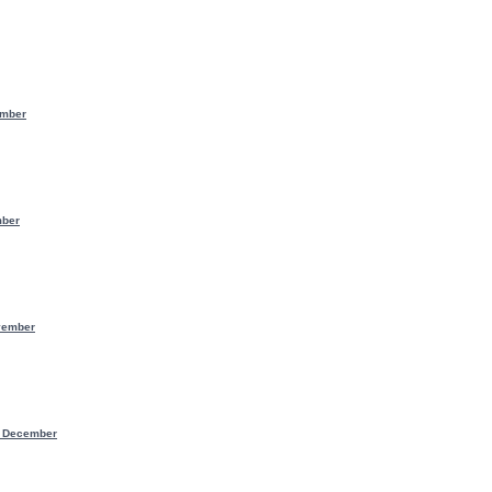
ember
mber
vember
o December