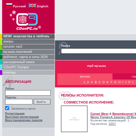
Русский
English
NEW! знакомства и любовь
жанры
Поиск
каталог mp3
музыка поколений
рейтинги, чарты и хиты 2026
расширенный поиск
mp3 музыка
CDonPC Dumper
помощь
музыка
са
АВТОРИЗАЦИЯ
1..9
A
B
C
D
E
F
G
H
I
J
K
L
Логин
РЕЛИЗЫ ИCПОЛНИТЕЛЯ:
Пароль
СОВМЕСТНОЕ ИСПОЛНЕНИЕ:
Запомнить меня
Регистрация
Cornel West
&
Bmwmbcornel 
Быстрая регистрация
Never Forget-A Journey Of Rev
Восстановление пароля
Количество композиций: 1
Год релиза:
2007