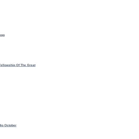
ogg
ellowship Of The Great
io October