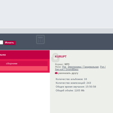
зыка
KURUPT
сборники
Формат:
MP3
Жанр:
Рок
,
Электроника / Танцевальная
,
Рэп /
Хип-хоп / Drum&Bass
рассказать другу
Количество альбомов: 16
Количество композиций: 243
Общее время звучания: 15:50:58
Общий объём: 1165 Mb