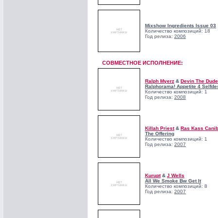
Mixshow Ingredients Issue 03
Количество композиций: 18
Год релиза:
2006
СОВМЕСТНОЕ ИСПОЛНЕНИЕ:
Ralph Myerz
&
Devin The Dude
Ralphorama! Appetite 4 Selfde
Количество композиций: 1
Год релиза:
2008
Killah Priest
&
Ras Kass Cani
The Offering
Количество композиций: 1
Год релиза:
2007
Kurupt
&
J Wells
All We Smoke Bw Get It
Количество композиций: 8
Год релиза:
2007