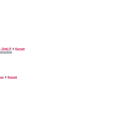
, Onkl P
&
Kurupt
struction
bus
&
Kurupt