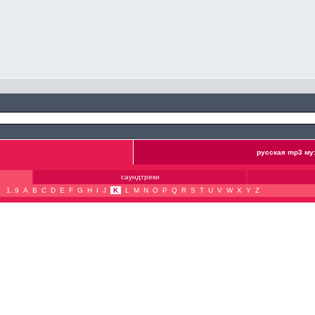
русская mp3 му
саундтреки
1..9
A
B
C
D
E
F
G
H
I
J
K
L
M
N
O
P
Q
R
S
T
U
V
W
X
Y
Z