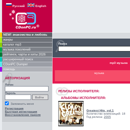
Русский
English
NEW! знакомства и любовь
жанры
Поиск
каталог mp3
музыка поколений
рейтинги, чарты и хиты 2026
расширенный поиск
mp3 музыка
CDonPC Dumper
помощь
музыка
АВТОРИЗАЦИЯ
Логин
РЕЛИЗЫ ИCПОЛНИТЕЛЯ:
Пароль
АЛЬБОМЫ ИСПОЛНИТЕЛЯ:
Запомнить меня
Регистрация
Greatest Hits, vol.1
Быстрая регистрация
Количество композиций: 18
Восстановление пароля
Год релиза:
2005