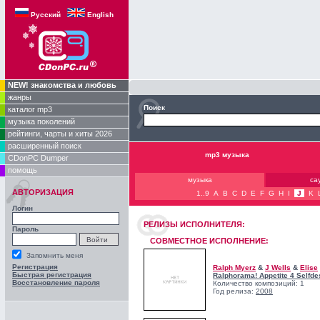
Русский
English
NEW! знакомства и любовь
жанры
Поиск
каталог mp3
музыка поколений
рейтинги, чарты и хиты 2026
расширенный поиск
mp3 музыка
CDonPC Dumper
помощь
музыка
са
АВТОРИЗАЦИЯ
1..9
A
B
C
D
E
F
G
H
I
J
K
Логин
РЕЛИЗЫ ИCПОЛНИТЕЛЯ:
Пароль
СОВМЕСТНОЕ ИСПОЛНЕНИЕ:
Запомнить меня
Регистрация
Ralph Myerz
&
J Wells
&
Elise
Быстрая регистрация
Ralphorama! Appetite 4 Selfde
Восстановление пароля
Количество композиций: 1
Год релиза:
2008