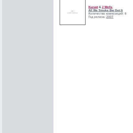
Kurupt
&
J Wells
All We Smoke Bw Get It
Количество композиций: 8
Год релиза:
2007